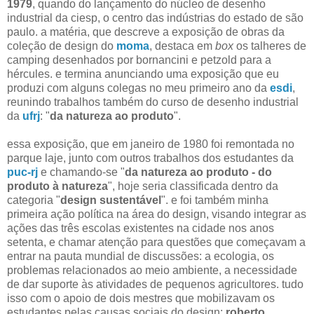
1979
, quando do lançamento do núcleo de desenho
industrial da ciesp, o centro das indústrias do estado de são
paulo. a matéria, que descreve a exposição de obras da
coleção de design do
moma
, destaca em
box
os talheres de
camping desenhados por bornancini e petzold para a
hércules. e termina anunciando uma exposição que eu
produzi com alguns colegas no meu primeiro ano da
esdi
,
reunindo trabalhos também do curso de desenho industrial
da
ufrj
: "
da natureza ao produto
".
essa exposição, que em janeiro de 1980 foi remontada no
parque laje, junto com outros trabalhos dos estudantes da
puc-rj
e chamando-se "
da natureza ao produto - do
produto à natureza
", hoje seria classificada dentro da
categoria "
design sustentável
". e foi também minha
primeira ação política na área do design, visando integrar as
ações das três escolas existentes na cidade nos anos
setenta, e chamar atenção para questões que começavam a
entrar na pauta mundial de discussões: a ecologia, os
problemas relacionados ao meio ambiente, a necessidade
de dar suporte às atividades de pequenos agricultores. tudo
isso com o apoio de dois mestres que mobilizavam os
estudantes pelas causas sociais do design:
roberto