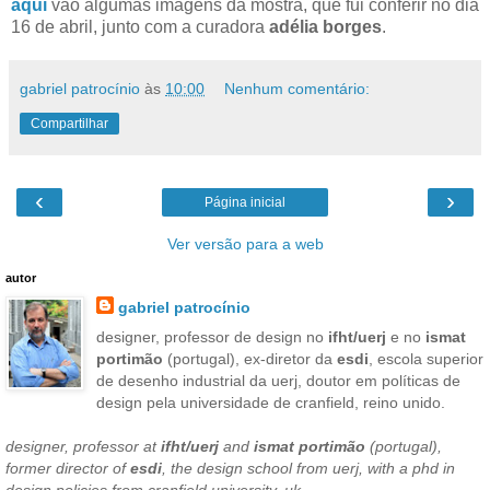
aqui
vão algumas imagens da mostra, que fui conferir no dia
16 de abril, junto com a curadora
adélia borges
.
gabriel patrocínio
às
10:00
Nenhum comentário:
Compartilhar
‹
›
Página inicial
Ver versão para a web
autor
gabriel patrocínio
designer, professor de design no
ifht/uerj
e no
ismat
portimão
(portugal), ex-diretor da
esdi
, escola superior
de desenho industrial da uerj, doutor em políticas de
design pela universidade de cranfield, reino unido.
designer, professor at
ifht/uerj
and
ismat portimão
(portugal),
former director of
esdi
, the design school from uerj, with a phd in
design policies from cranfield university, uk