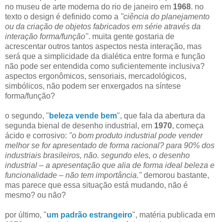
no museu de arte moderna do rio de janeiro em
1968
. no
texto o design é definido como a
"ciência do planejamento
ou da criação de objetos fabricados em série através da
interação forma/função"
. muita gente gostaria de
acrescentar outros tantos aspectos nesta interação, mas
será que a simplicidade da dialética entre forma e função
não pode ser entendida como suficientemente inclusiva?
aspectos ergonômicos, sensoriais, mercadológicos,
simbólicos, não podem ser enxergados na síntese
forma/função?
o segundo, "
beleza vende bem
", que fala da abertura da
segunda bienal de desenho industrial, em
1970
, começa
ácido e corrosivo:
"o bom produto industrial pode vender
melhor se for apresentado de forma racional? para 90% dos
industriais brasileiros, não. segundo eles, o desenho
industrial – a apresentação que alia de forma ideal beleza e
funcionalidade – não tem importância."
demorou bastante,
mas parece que essa situação está mudando, não é
mesmo? ou não?
por último, "
um padrão estrangeiro
", matéria publicada em