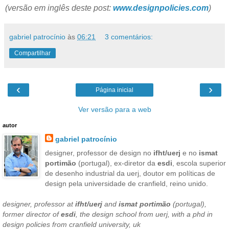
(versão em inglês deste post:
www.designpolicies.com
)
gabriel patrocínio
às
06:21
3 comentários:
Compartilhar
‹
›
Página inicial
Ver versão para a web
autor
gabriel patrocínio
designer, professor de design no
ifht/uerj
e no
ismat
portimão
(portugal), ex-diretor da
esdi
, escola superior
de desenho industrial da uerj, doutor em políticas de
design pela universidade de cranfield, reino unido.
designer, professor at
ifht/uerj
and
ismat portimão
(portugal),
former director of
esdi
, the design school from uerj, with a phd in
design policies from cranfield university, uk