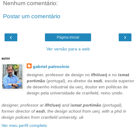
Nenhum comentário:
Postar um comentário
‹
›
Página inicial
Ver versão para a web
autor
gabriel patrocínio
designer, professor de design no
ifht/uerj
e no
ismat
portimão
(portugal), ex-diretor da
esdi
, escola superior
de desenho industrial da uerj, doutor em políticas de
design pela universidade de cranfield, reino unido.
designer, professor at
ifht/uerj
and
ismat portimão
(portugal),
former director of
esdi
, the design school from uerj, with a phd in
design policies from cranfield university, uk
Ver meu perfil completo