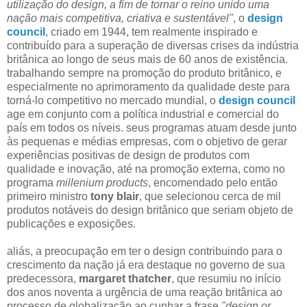
utilização do design, a fim de tornar o reino unido uma
nação mais competitiva, criativa e sustentável"
, o
design
council
, criado em 1944, tem realmente inspirado e
contribuído para a superação de diversas crises da indústria
britânica ao longo de seus mais de 60 anos de existência.
trabalhando sempre na promoção do produto britânico, e
especialmente no aprimoramento da qualidade deste para
torná-lo competitivo no mercado mundial, o
design council
age em conjunto com a política industrial e comercial do
país em todos os níveis. seus programas atuam desde junto
às pequenas e médias empresas, com o objetivo de gerar
experiências positivas de design de produtos com
qualidade e inovação, até na promoção externa, como no
programa
millenium products
, encomendado pelo então
primeiro ministro
tony blair
, que selecionou cerca de mil
produtos notáveis do design britânico que seriam objeto de
publicações e exposições.
aliás, a preocupação em ter o design contribuindo para o
crescimento da nação já era destaque no governo de sua
predecessora,
margaret thatcher
, que resumiu no início
dos anos noventa a urgência de uma reação britânica ao
processo de globalização ao cunhar a frase
"design or