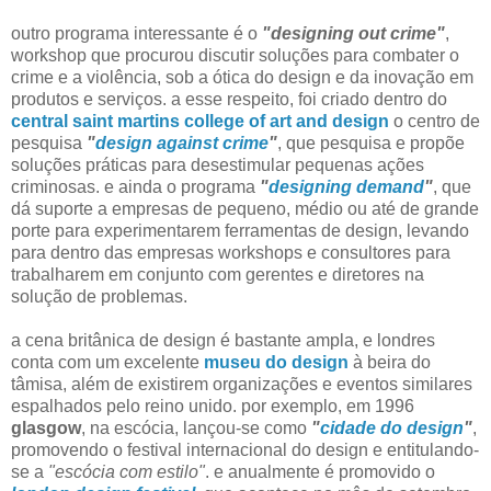
outro programa interessante é o
"designing out crime"
,
workshop que procurou discutir soluções para combater o
crime e a violência, sob a ótica do design e da inovação em
produtos e serviços. a esse respeito, foi criado dentro do
central saint martins college of art and design
o centro de
pesquisa
"
design against crime
"
, que pesquisa e propõe
soluções práticas para desestimular pequenas ações
criminosas. e ainda o programa
"
designing demand
"
, que
dá suporte a empresas de pequeno, médio ou até de grande
porte para experimentarem ferramentas de design, levando
para dentro das empresas workshops e consultores para
trabalharem em conjunto com gerentes e diretores na
solução de problemas.
a cena britânica de design é bastante ampla, e londres
conta com um excelente
museu do design
à beira do
tâmisa, além de existirem organizações e eventos similares
espalhados pelo reino unido. por exemplo, em 1996
glasgow
, na escócia, lançou-se como
"
cidade do design
"
,
promovendo o festival internacional do design e entitulando-
se a
"escócia com estilo"
. e anualmente é promovido o