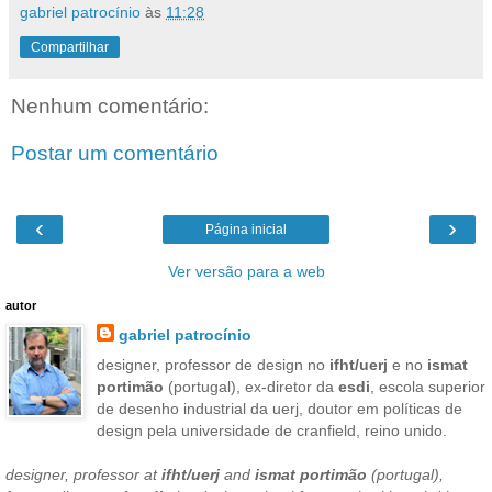
gabriel patrocínio
às
11:28
Compartilhar
Nenhum comentário:
Postar um comentário
‹
›
Página inicial
Ver versão para a web
autor
gabriel patrocínio
designer, professor de design no
ifht/uerj
e no
ismat
portimão
(portugal), ex-diretor da
esdi
, escola superior
de desenho industrial da uerj, doutor em políticas de
design pela universidade de cranfield, reino unido.
designer, professor at
ifht/uerj
and
ismat portimão
(portugal),